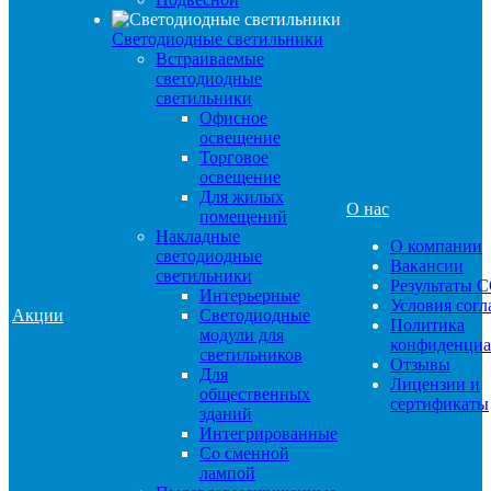
Светодиодные светильники
Встраиваемые
светодиодные
светильники
Офисное
освещение
Торговое
освещение
Для жилых
О нас
помещений
Накладные
О компании
светодиодные
Вакансии
светильники
Результаты 
Интерьерные
Условия сог
Акции
Светодиодные
Политика
модули для
конфиденциа
светильников
Отзывы
Для
Лицензии и
общественных
сертификаты
зданий
Интегрированные
Со сменной
лампой