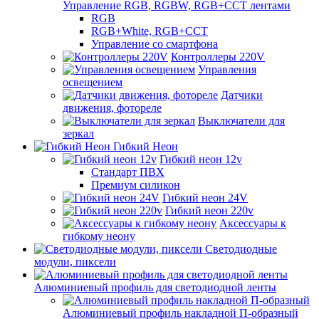
Управление RGB, RGBW, RGB+CCT лентами
RGB
RGB+White, RGB+CCT
Управление со смартфона
Контроллеры 220V
Управления
освещением
Датчики
движения, фотореле
Выключатели для
зеркал
Гибкий Неон
Гибкий неон 12v
Стандарт ПВХ
Премиум силикон
Гибкий неон 24V
Гибкий неон 220v
Аксессуары к
гибкому неону
Светодиодные
модули, пиксели
Алюминиевый профиль для светодиодной ленты
Алюминиевый профиль накладной П-образный