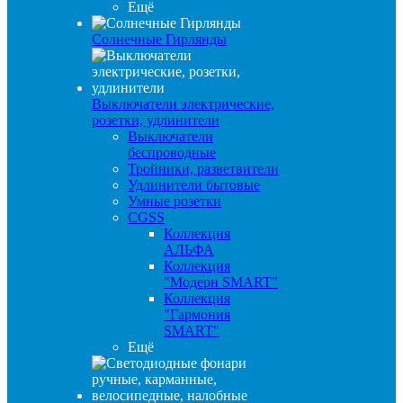
Ещё
Солнечные Гирлянды
Выключатели электрические,
розетки, удлинители
Выключатели
беспроводные
Тройники, разветвители
Удлинители бытовые
Умные розетки
CGSS
Коллекция
АЛЬФА
Коллекция
"Модерн SMART"
Коллекция
"Гармония
SMART"
Ещё