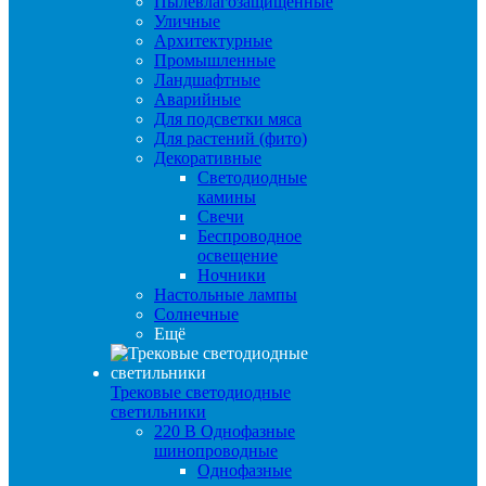
Пылевлагозащищенные
Уличные
Архитектурные
Промышленные
Ландшафтные
Аварийные
Для подсветки мяса
Для растений (фито)
Декоративные
Светодиодные
камины
Свечи
Беспроводное
освещение
Ночники
Настольные лампы
Солнечные
Ещё
Трековые светодиодные
светильники
220 B Однофазные
шинопроводные
Однофазные