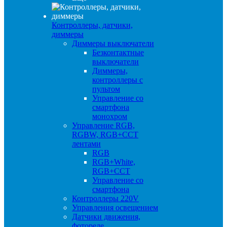
Контроллеры, датчики,
диммеры
Диммеры выключатели
Безконтактные
выключатели
Диммеры,
контроллеры с
пультом
Управление со
смартфона
монохром
Управление RGB,
RGBW, RGB+CCT
лентами
RGB
RGB+White,
RGB+CCT
Управление со
смартфона
Контроллеры 220V
Управления освещением
Датчики движения,
фотореле