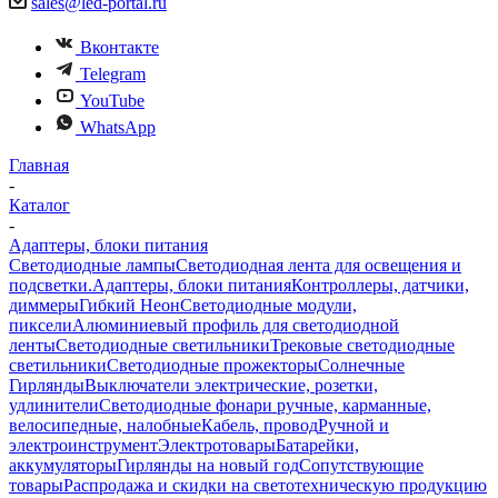
sales@led-portal.ru
Вконтакте
Telegram
YouTube
WhatsApp
Главная
-
Каталог
-
Адаптеры, блоки питания
Светодиодные лампы
Светодиодная лента для освещения и
подсветки.
Адаптеры, блоки питания
Контроллеры, датчики,
диммеры
Гибкий Неон
Светодиодные модули,
пиксели
Алюминиевый профиль для светодиодной
ленты
Светодиодные светильники
Трековые светодиодные
светильники
Светодиодные прожекторы
Солнечные
Гирлянды
Выключатели электрические, розетки,
удлинители
Светодиодные фонари ручные, карманные,
велосипедные, налобные
Кабель, провод
Ручной и
электроинструмент
Электротовары
Батарейки,
аккумуляторы
Гирлянды на новый год
Сопутствующие
товары
Распродажа и скидки на светотехническую продукцию