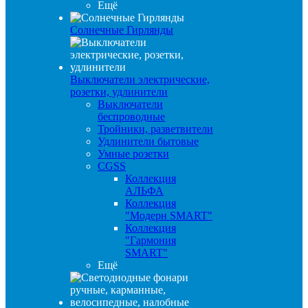
Ещё
Солнечные Гирлянды
Выключатели электрические,
розетки, удлинители
Выключатели
беспроводные
Тройники, разветвители
Удлинители бытовые
Умные розетки
CGSS
Коллекция
АЛЬФА
Коллекция
"Модерн SMART"
Коллекция
"Гармония
SMART"
Ещё