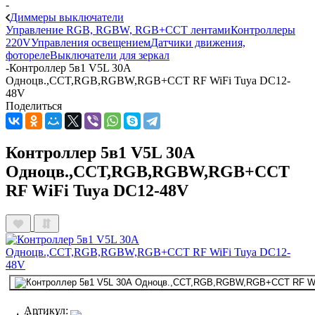
-
Диммеры выключатели
Управление RGB, RGBW, RGB+CCT лентами
Контроллеры
220V
Управления освещением
Датчики движения,
фотореле
Выключатели для зеркал
-
Контроллер 5в1 V5L 30A
Одноцв.,CCT,RGB,RGBW,RGB+CCT RF WiFi Tuya DC12-
48V
Поделиться
Контроллер 5в1 V5L 30A
Одноцв.,CCT,RGB,RGBW,RGB+CCT
RF WiFi Tuya DC12-48V
Артикул: