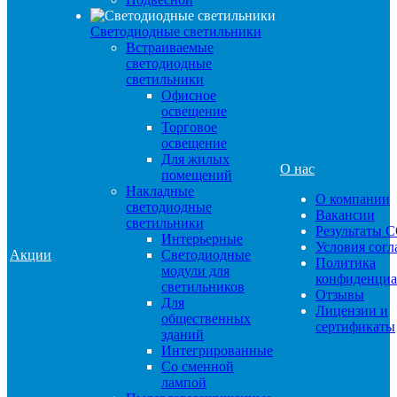
Светодиодные светильники
Встраиваемые
светодиодные
светильники
Офисное
освещение
Торговое
освещение
Для жилых
О нас
помещений
Накладные
О компании
светодиодные
Вакансии
светильники
Результаты 
Интерьерные
Условия сог
Акции
Светодиодные
Политика
модули для
конфиденциа
светильников
Отзывы
Для
Лицензии и
общественных
сертификаты
зданий
Интегрированные
Со сменной
лампой