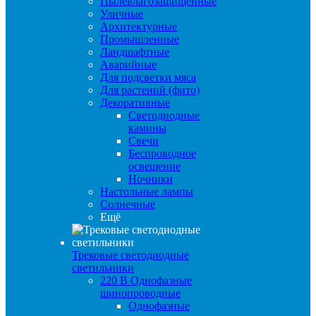
Пылевлагозащищенные
Уличные
Архитектурные
Промышленные
Ландшафтные
Аварийные
Для подсветки мяса
Для растений (фито)
Декоративные
Светодиодные
камины
Свечи
Беспроводное
освещение
Ночники
Настольные лампы
Солнечные
Ещё
Трековые светодиодные
светильники
220 B Однофазные
шинопроводные
Однофазные