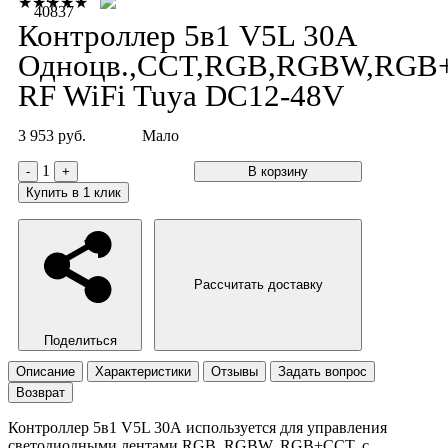
★★★★★
40837
Контроллер 5в1 V5L 30A
Одноцв.,CCT,RGB,RGBW,RGB
RF WiFi Tuya DC12-48V
3 953 руб.
Мало
1
-
+
В корзину
Купить в 1 клик
Рассчитать доставку
Поделиться
Описание
Характеристики
Отзывы
Задать вопрос
Возврат
Контроллер 5в1 V5L 30A используется для управления
светодиодными лентами RGB, RGBW, RGB+CCT, с