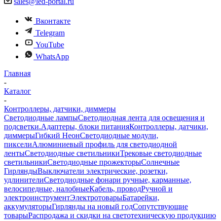
sales@led-portal.ru
Вконтакте
Telegram
YouTube
WhatsApp
Главная
-
Каталог
-
Контроллеры, датчики, диммеры
Светодиодные лампы
Светодиодная лента для освещения и
подсветки.
Адаптеры, блоки питания
Контроллеры, датчики,
диммеры
Гибкий Неон
Светодиодные модули,
пиксели
Алюминиевый профиль для светодиодной
ленты
Светодиодные светильники
Трековые светодиодные
светильники
Светодиодные прожекторы
Солнечные
Гирлянды
Выключатели электрические, розетки,
удлинители
Светодиодные фонари ручные, карманные,
велосипедные, налобные
Кабель, провод
Ручной и
электроинструмент
Электротовары
Батарейки,
аккумуляторы
Гирлянды на новый год
Сопутствующие
товары
Распродажа и скидки на светотехническую продукцию