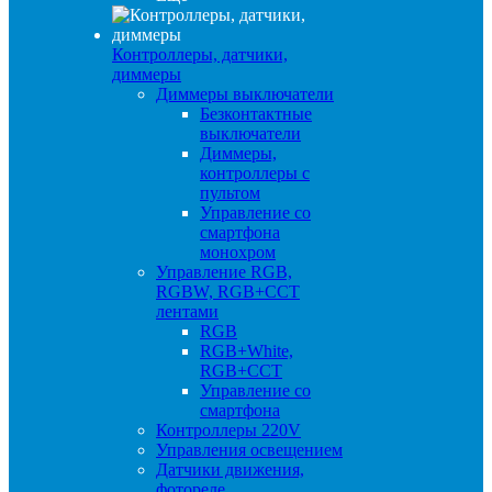
Контроллеры, датчики,
диммеры
Диммеры выключатели
Безконтактные
выключатели
Диммеры,
контроллеры с
пультом
Управление со
смартфона
монохром
Управление RGB,
RGBW, RGB+CCT
лентами
RGB
RGB+White,
RGB+CCT
Управление со
смартфона
Контроллеры 220V
Управления освещением
Датчики движения,
фотореле