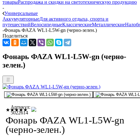
товары
Распродажа и скидки на светотехническую продукцию
-
Универсальные
Аккумуляторные
Для активного отдыха, спорта и
путешествий
Велосипедные
Классические
Металлические
Налоб
-
Фонарь ФАZА WL1-L5W-gn (черно-зелен.)
Поделиться
Фонарь ФАZА WL1-L5W-gn (черно-
зелен.)
Артикул:
★★★★★
5022614
Фонарь ФАZА WL1-L5W-gn
(черно-зелен.)