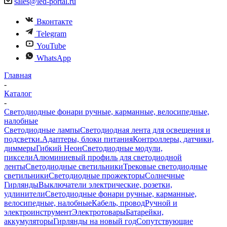
sales@led-portal.ru
Вконтакте
Telegram
YouTube
WhatsApp
Главная
-
Каталог
-
Светодиодные фонари ручные, карманные, велосипедные,
налобные
Светодиодные лампы
Светодиодная лента для освещения и
подсветки.
Адаптеры, блоки питания
Контроллеры, датчики,
диммеры
Гибкий Неон
Светодиодные модули,
пиксели
Алюминиевый профиль для светодиодной
ленты
Светодиодные светильники
Трековые светодиодные
светильники
Светодиодные прожекторы
Солнечные
Гирлянды
Выключатели электрические, розетки,
удлинители
Светодиодные фонари ручные, карманные,
велосипедные, налобные
Кабель, провод
Ручной и
электроинструмент
Электротовары
Батарейки,
аккумуляторы
Гирлянды на новый год
Сопутствующие