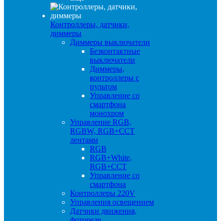
Контроллеры, датчики,
диммеры
Диммеры выключатели
Безконтактные
выключатели
Диммеры,
контроллеры с
пультом
Управление со
смартфона
монохром
Управление RGB,
RGBW, RGB+CCT
лентами
RGB
RGB+White,
RGB+CCT
Управление со
смартфона
Контроллеры 220V
Управления освещением
Датчики движения,
фотореле