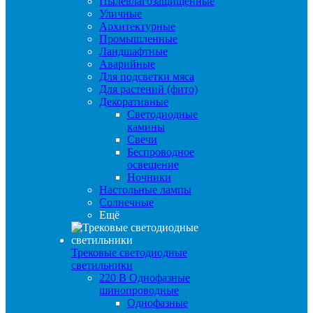
Пылевлагозащищенные
Уличные
Архитектурные
Промышленные
Ландшафтные
Аварийные
Для подсветки мяса
Для растений (фито)
Декоративные
Светодиодные
камины
Свечи
Беспроводное
освещение
Ночники
Настольные лампы
Солнечные
Ещё
Трековые светодиодные
светильники
220 B Однофазные
шинопроводные
Однофазные