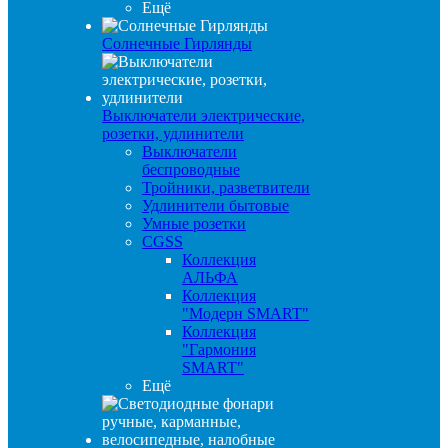
Ещё
Солнечные Гирлянды
Выключатели электрические,
розетки, удлинители
Выключатели
беспроводные
Тройники, разветвители
Удлинители бытовые
Умные розетки
CGSS
Коллекция
АЛЬФА
Коллекция
"Модерн SMART"
Коллекция
"Гармония
SMART"
Ещё