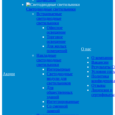
Светодиодные светильники
Встраиваемые
светодиодные
светильники
Офисное
освещение
Торговое
освещение
Для жилых
О нас
помещений
Накладные
О компании
светодиодные
Вакансии
светильники
Результаты 
Интерьерные
Условия сог
Акции
Светодиодные
Политика
модули для
конфиденциа
светильников
Отзывы
Для
Лицензии и
общественных
сертификаты
зданий
Интегрированные
Со сменной
лампой